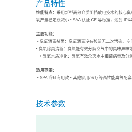
产品特性
性能特点：
采用新型高效介质阻挡放电技术的核心臭
• SAA
CE
IPX
氧产量稳定衰减小
认证
等标准，达到
主要功能：
•
臭氧消毒杀菌：臭氧消毒没有残留无二次污染、空
•
臭氧除臭清新：臭氧能有效分解空气中的臭味异味
•
臭氧水质净化：臭氧有效杀灭水中细菌病毒及分
适用范围：
• SPA
•
/
浴缸专用款
其他家用
医疗等高性能臭氧配套
技术参数