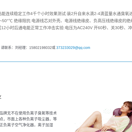
产品能连续稳定工作4千个小时效果测试:装2升自来水滴2-4滴蓝量水通臭
10~50°℃ 绝缘阻抗:电源线芯对外壳、电源线绝缘皮、负高压线绝缘皮的绝
2小时后通电能正常工作冲击实验:电压为AC240V 开60秒、关30秒、冲
系：刘经理：15802198032或
373233029@qq.com
业
品牌无不在使用负离子臭氧等技术
点，市面上各种负离子吸尘器，等
正负离子空气净化器，离子加湿
子抽吸机...数不胜数。