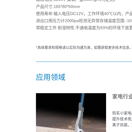
产品尺寸:165*80*50mm
使用寿命:输入电压DC12V，工作环境40℃以内，
进出口用压力计2000pa检测无异常存储温度范围:-
常稳定工作 耐湿特性:不通电温度为93%的环境下放置1
*具体需求和规格请以实际沟通为准，如需获取更多技术信息，请联
应用领域
家电行
知名小家电
提升技术亮
离子风扇，
器，负氧离