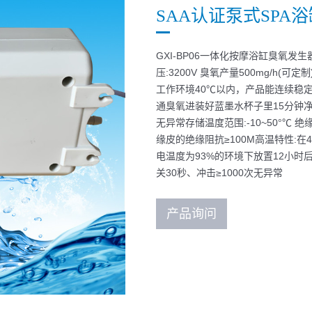
SAA认证泵式SPA
GXI-BP06一体化按摩浴缸臭氧发生器
压:3200V 臭氧产量500mg/h(可定
工作环境40℃以内，产品能连续稳定
通臭氧进装好蓝墨水杯子里15分钟净
无异常存储温度范围:-10~50°℃
缘皮的绝缘阻抗≥100M高温特性:
电温度为93%的环境下放置12小时后
关30秒、冲击≥1000次无异常
产品询问