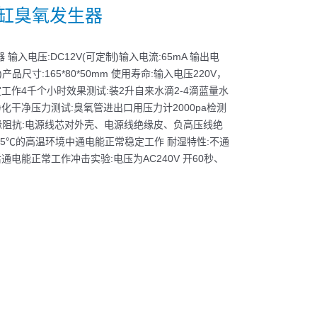
浴缸臭氧发生器
 输入电压:DC12V(可定制)输入电流:65mA 输出电
制)产品尺寸:165*80*50mm 使用寿命:输入电压220V，
工作4千个小时效果测试:装2升自来水滴2-4滴蓝量水
化干净压力测试:臭氧管进出口用压力计2000pa检测
 绝缘阻抗:电源线芯对外壳、电源线绝缘皮、负高压线绝
在45℃的高温环境中通电能正常稳定工作 耐湿特性:不通
通电能正常工作冲击实验:电压为AC240V 开60秒、