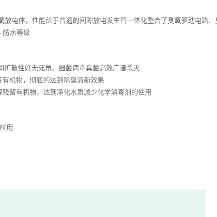
氧放电体，性能优于普通的间隙放电发生管一体化整合了臭氧驱动电路、
4
防水等级
间扩散性好无死角、细菌病毒真菌高效广谱杀灭
等有机物，彻底的达到除臭清新效果
解残留有机物，达到净化水质减少化学消毒剂的使用
应用