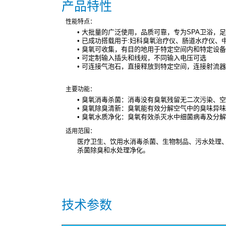
产品特性
性
能特点：
• 大批量的广泛使用，品质可靠，专为SPA卫浴，
• 已成功搭载用于:妇科臭氧治疗仪、肠道水疗仪、
• 臭氧可收集，有目的地用于特定空间内和特定设备
• 可定制输入插头和线规，不同输入电压可选
• 可连接气泡石，直接释放到特定空间，连接射流
主
要功能：
• 臭氧消毒杀菌：消毒没有臭氧残留无二次污染、
• 臭氧除臭清新：臭氧能有效分解空气中的臭味异
• 臭氧水质净化：臭氧有效杀灭水中细菌病毒及分
适
用范围：
医疗卫生、饮用水消毒杀菌、生物制品、污水处理、
杀菌除臭和水处理净化。
技术参数