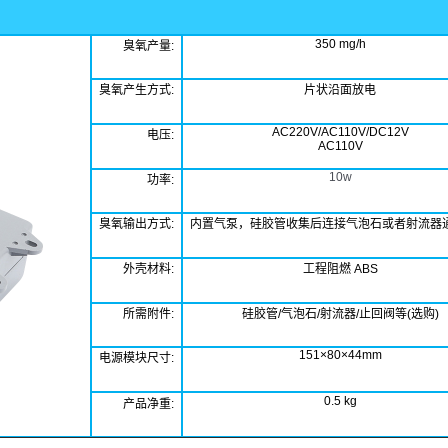
350
mg
/
h
臭氧产量
:
臭氧产生方式
:
片状沿面放电
AC
220
V/
AC110V/DC12V
电压
:
AC110V
10w
功率
:
臭氧输出方式
:
内置气泵，硅胶管收集后连接气泡石或者射流器
外壳材料
:
工程阻燃 ABS
所需附件
:
硅胶管/气泡石/射流器/止回阀等(选购)
151×80×44mm
电源模块尺寸
:
0
.5
k
g
产品净重
: