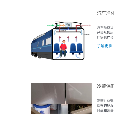
汽车净
汽车搭载负
已经从售后
厂家也在尝
家车，大巴
了解更多
交通工具上
冷藏保
冷鲜行业很
保鲜的轮渡
时间和延缓