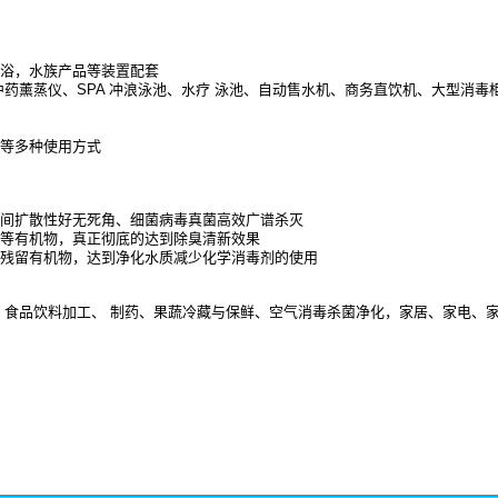
足浴，水族产品等装置配套
中药薰蒸仪、SPA 冲浪泳池、水疗 泳池、自动售水机、商务直饮机、大型消
器等多种使用方式
空间扩散性好无死角、细菌病毒真菌高效广谱杀灭
味等有机物，真正彻底的达到除臭清新效果
解残留有机物，达到净化水质减少化学消毒剂的使用
食品饮料加工、 制药、果蔬冷藏与保鲜、空气消毒杀菌净化，家居、家电、家