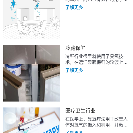
除超细颗粒。
了解更多
冷藏保鲜
冷鲜行业很早就使用了臭氧技·
术，在远洋果蔬保鲜的轮渡上，
臭氧可有效的延长果蔬的成熟时
了解更多
间和延缓腐败时间。负离子结合
臭氧的技术目前用于家庭冷鲜家
电冰箱上也是非常普遍。
医疗卫生行业
在医学上，臭氧疗法用于改善人
体对氧气的摄入和利用，并激活
免疫系统。臭氧在 150 年前首次