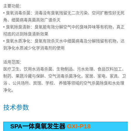
主要功能：
• 臭氧消毒杀菌：消毒没有臭氧残留无二次污染、空间扩散性好无死
角、细菌病毒真菌高效广谱杀灭
• 臭氧除臭清新：臭氧能有效分解空气中的臭味异味等有机物，真正
彻底的达到除臭清新效果
• 臭氧水质净化：臭氧有效杀灭水中细菌病毒及分解残留有机物，达
到净化水质减少化学消毒剂的使用
适用范围：
医疗卫生、饮用水消毒杀菌、生物制品、污水处理、食品饮料加工、
制药、果蔬冷藏与保鲜、空气消毒杀菌净化，家居、家电、家具、卫
浴 、公共场所、宾馆、学校、 养殖等领域的空气杀菌除臭和水处理
净化。
技术参数
SPA
一体臭氧发生器
GXI-P18