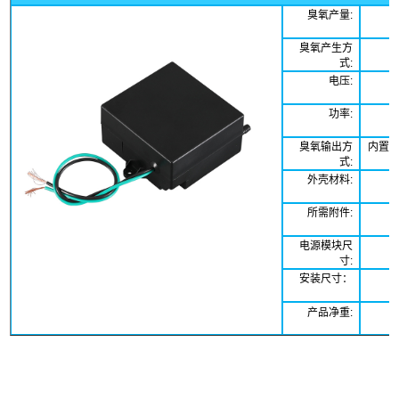
臭氧产量
:
臭氧产生方
式
:
电压
:
功率
:
臭氧输出方
内置
式
:
外壳材料
:
所需附件
:
电源模块尺
寸
:
安装尺寸：
产品净重
: