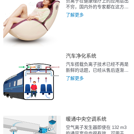
负离子在健康理疗上的应用层出
不穷，国内外的专家都在这方面
做出来很多正面的澄清，臭氧在
了解更多
医疗上的应用也是被认可的。
汽车净化系统
汽车搭载负离子技术已经不再是
新鲜的话题，已经从售后逐渐转
移倒售前标配零部件，一些厂家
了解更多
也在尝试使用臭氧技术。范围也
逐渐从私家车，大巴车扩大到地
铁，火车，飞机等密闭交通工具
上。
暖通中央空调系统
空气离子发生器即使在 132 m3
的通风室内也很有效，可用于去